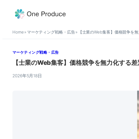
内
容
を
Home
マーケティング戦略・広告
【士業のWeb集客】価格競争を
ス
»
»
キ
ッ
マーケティング戦略・広告
プ
【士業のWeb集客】価格競争を無力化する
2026年5月18日