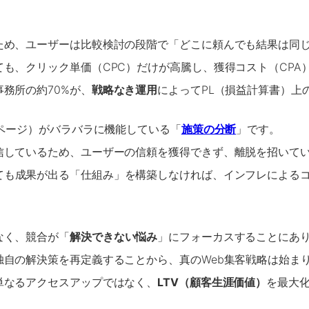
ため、ユーザーは比較検討の段階で「どこに頼んでも結果は同
も、クリック単価（CPC）だけが高騰し、獲得コスト（CPA
務所の約70%が、
戦略なき運用
によってPL（損益計算書）上
グページ）がバラバラに機能している「
施策の分断
」です。
信しているため、ユーザーの信頼を獲得できず、離脱を招いて
ても成果が出る「仕組み」を構築しなければ、インフレによる
なく、競合が「
解決できない悩み
」にフォーカスすることにあ
自の解決策を再定義することから、真のWeb集客戦略は始ま
単なるアクセスアップではなく、
LTV（顧客生涯価値）
を最大