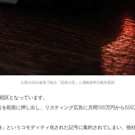
士業のWeb集客で陥る「資格の罠」と価格競争の根本原因
激戦区となっています。
を前面に押し出し、リスティング広告に月間100万円から50
格」というコモディティ化された記号に集約されてしまい、他