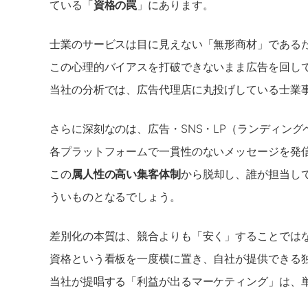
ている「
資格の罠
」にあります。
士業のサービスは目に見えない「無形商材」である
この心理的バイアスを打破できないまま広告を回して
当社の分析では、広告代理店に丸投げしている士業事
さらに深刻なのは、広告・SNS・LP（ランディン
各プラットフォームで一貫性のないメッセージを発
この
属人性の高い集客体制
から脱却し、誰が担当し
ういものとなるでしょう。
差別化の本質は、競合よりも「安く」することでは
資格という看板を一度横に置き、自社が提供できる独
当社が提唱する「利益が出るマーケティング」は、