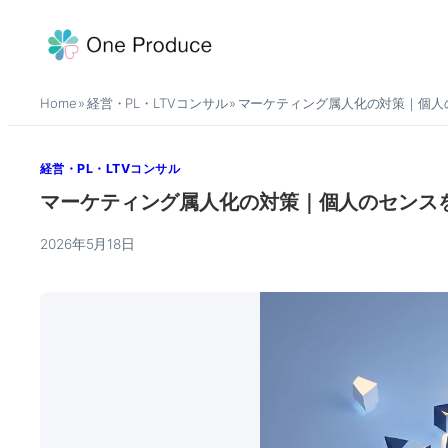
内
容
を
Home
経営・PL・LTVコンサル
マーケティング属人化の対策｜個人
ス
»
»
キ
ッ
経営・PL・LTVコンサル
プ
マーケティング属人化の対策｜個人のセンス
2026年5月18日