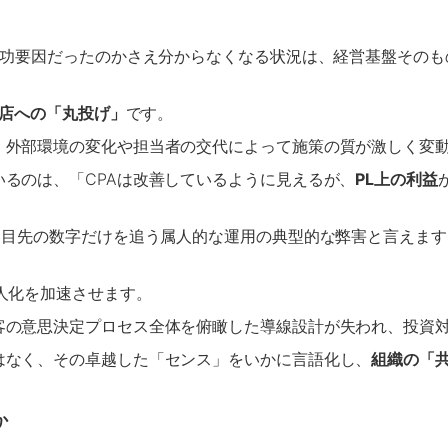
成功要因だったのかさえ分からなくなる状況は、経営基盤その
店への「丸投げ」
です。
、外部環境の変化や担当者の交代によって施策の質が激しく変
るのは、「CPAは改善しているように見えるが、
PL上の利益
、目先の数字だけを追う属人的な運用の典型的な弊害と言えます
人化を加速させます。
客の意思決定プロセス全体を俯瞰した導線設計が失われ、投資
はなく、その卓越した「センス」をいかに言語化し、
組織の「
か