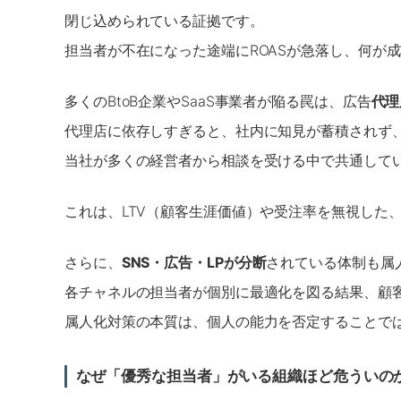
閉じ込められている証拠です。
担当者が不在になった途端にROASが急落し、何が
多くのBtoB企業やSaaS事業者が陥る罠は、広告
代理
代理店に依存しすぎると、社内に知見が蓄積されず
当社が多くの経営者から相談を受ける中で共通してい
これは、LTV（顧客生涯価値）や受注率を無視した
さらに、
SNS・広告・LPが分断
されている体制も属
各チャネルの担当者が個別に最適化を図る結果、顧
属人化対策の本質は、個人の能力を否定することで
なぜ「優秀な担当者」がいる組織ほど危ういの