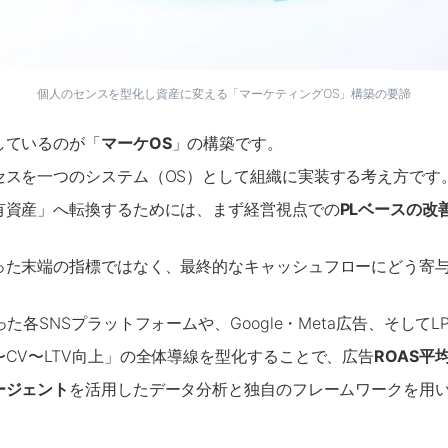
個人のセンスを型化し資産に変える「マーケティングOS」構築の要諦
しているのが「
マーケOS
」の構築です。
セスを一つのシステム（OS）として組織に実装する考え方です
有資産」へ転換するためには、まず経営視点での
PLベースの改
った末端の指標ではなく、最終的なキャッシュフローにどう寄
e、Xといった各SNSプラットフォームや、Google・Meta広告、そ
CV〜LTV向上」の全体導線を型化することで、広告
ROAS平
ージェント
を活用したデータ分析と独自のフレームワークを用