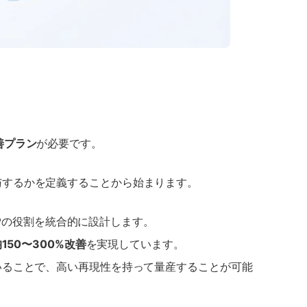
。
善プラン
が必要です。
与するかを定義することから始まります。
してLPの役割を統合的に設計します。
均150〜300%改善
を実現しています。
いることで、高い再現性を持って量産することが可能