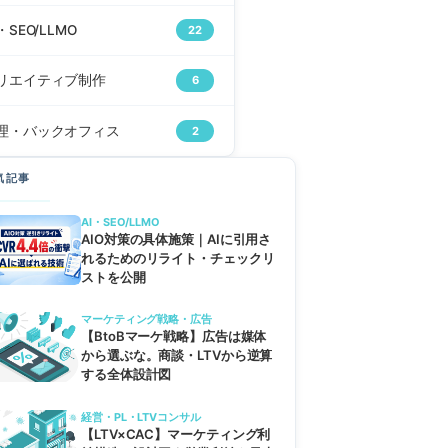
・SEO/LLMO
22
リエイティブ制作
6
理・バックオフィス
2
気記事
AI・SEO/LLMO
AIO対策の具体施策｜AIに引用さ
れるためのリライト・チェックリ
ストを公開
マーケティング戦略・広告
【BtoBマーケ戦略】広告は媒体
から選ぶな。商談・LTVから逆算
する全体設計図
経営・PL・LTVコンサル
【LTV×CAC】マーケティング利