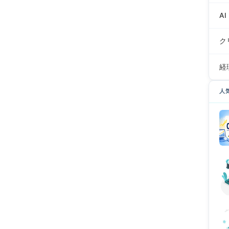
AI
ク
経
人