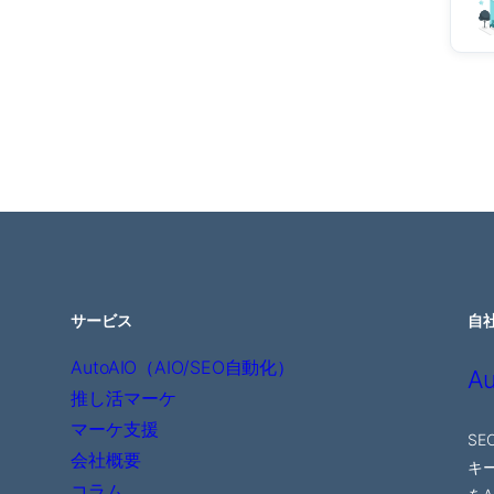
サービス
自
AutoAIO（AIO/SEO自動化）
Au
推し活マーケ
マーケ支援
SE
会社概要
キー
コラム