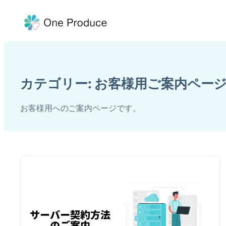
内
容
を
ス
キ
カテゴリー:
お客様用ご案内ペー
ッ
プ
お客様用へのご案内ページです。