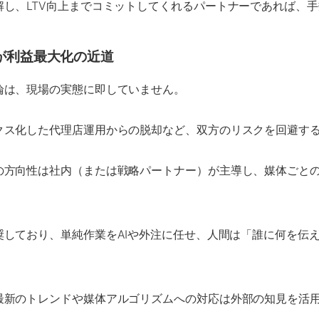
し、LTV向上までコミットしてくれるパートナーであれば、
が利益最大化の近道
論は、現場の実態に即していません。
クス化した代理店運用からの脱却など、双方のリスクを回避す
の方向性は社内（または戦略パートナー）が主導し、媒体ごと
奨しており、単純作業をAIや外注に任せ、人間は「誰に何を伝
最新のトレンドや媒体アルゴリズムへの対応は外部の知見を活