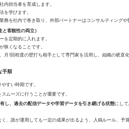
社内担当者を育成します。
法を学びます。
業務を社内で巻き取り、外部パートナーはコンサルティングや
走と客観性の両立）
ーを定期的に入れます。
が狭くなることです。
、月1回程度の壁打ち相手として専門家を活用し、組織の硬直
な手順
りやすい時期です。
をスムーズに行うことが重要です。
保有し、過去の配信データや学習データを引き継げる状態
にして
なく、誰が運用しても一定の成果が出るよう、入稿ルール、予