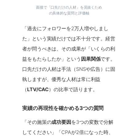
面接で「口先だけの人材」を見抜くため
の具体的な質問と評価軸
「過去にフォロワーを2万人増やしまし
た」という実績だけでは不十分です。経営
者が問うべきは、その成果が「いくらの利
益をもたらしたか」という
因果関係
です。
口先だけの人材は手法（SNSや広告）に固
執しますが、優秀な人材は常に利益
（
LTV/CAC
）の比率で語ります。
実績の再現性を確かめる3つの質問
「その施策の
成功要因
を3つの変数で分解
してください」「CPAが2倍になった時、