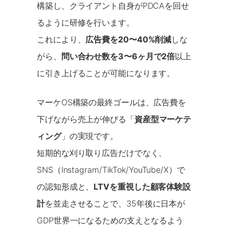
構築し、クライアント自身がPDCAを回せ
るように研修を行います。
これにより、
広告費を20〜40%削減
しな
がら、
問い合わせ数を3〜6ヶ月で2倍
以上
に引き上げることが可能になります。
マーケOS構築の最終ゴールは、広告費を
下げながら売上が伸びる「
資産型マーケテ
ィング
」の実現です。
短期的な刈り取り広告だけでなく、
SNS（Instagram/TikTok/YouTube/X）で
の認知形成と、
LTVを重視した顧客体験設
計
を並走させることで、35年後に日本が
GDP世界一になるための支えとなるよう