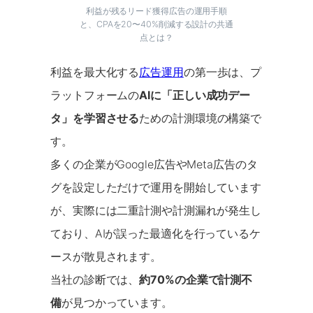
利益が残るリード獲得広告の運用手順
と、CPAを20〜40%削減する設計の共通
点とは？
利益を最大化する
広告運用
の第一歩は、プ
ラットフォームの
AIに「正しい成功デー
タ」を学習させる
ための計測環境の構築で
す。
多くの企業がGoogle広告やMeta広告のタ
グを設定しただけで運用を開始しています
が、実際には二重計測や計測漏れが発生し
ており、AIが誤った最適化を行っているケ
ースが散見されます。
当社の診断では、
約70%の企業で計測不
備
が見つかっています。