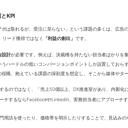
とKPI
アポは取れるが、受注に至らない」という課題の多くは、広告
は、リード獲得ではなく
「利益の創出」
です。
告設計
が必要です。例えば、決裁権を持たない担当者ばかりを
いうハードルの低いコンバージョンポイントしか設置しておら
の役職、抱えている課題の深刻度を想定し、そこから媒体やタ
するのではなく、「売上50億以上、DX推進室があり、内製化
チするならFacebookやLinkedIn、実務担当者にアプローチ
門用語を使ったり、価格帯を明示したりすることで、見込みの