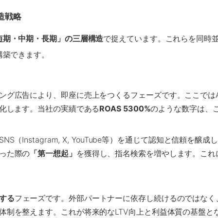
造戦略
短期・中期・長期」の三層構造
で捉えています。これらを同時
構築できます。
ング広告により、即座に売上をつくるフェーズです。ここではA
大化します。当社の実績である
ROAS 5300%
のような数字は、
Instagram, X, YouTube等）を通じて認知と信頼を
った際の
「第一想起」
を獲得し、指名検索を増やします。これ
する
フェーズです。外部パートナーに依存し続けるのではなく
体制を整えます。これが将来的なLTV向上と利益体質の基盤と