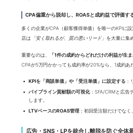
CPA偏重から脱却し、ROASと成約益で評価す
多くの企業がCPA（顧客獲得単価）を唯一のKPIに
店は
「安く取れるが、質の悪いリード」
を大量に集
重要なのは、
「1件の成約からどれだけの利益が生ま
CPAが5万円かかっても成約率が20%なら、1成約
KPIを「商談単価」や「受注単価」に設定する
：
パイプライン貢献額の可視化
：SFA/CRMと
します。
LTVベースのROAS管理
：初回受注額だけでなく
広告・SNS・LPを統合し離脱を防ぐ全体