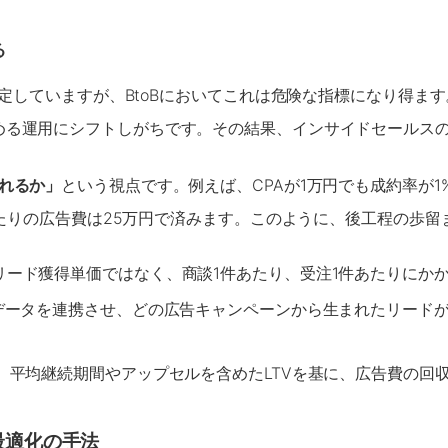
る
設定していますが、BtoBにおいてこれは危険な指標になり得ま
める運用にシフトしがちです。その結果、インサイドセールス
れるか」
という視点です。例えば、CPAが1万円でも成約率が1
あたりの広告費は25万円で済みます。このように、後工程の歩留
リード獲得単価ではなく、商談1件あたり、受注1件あたりにか
広告データを連携させ、どの広告キャンペーンから生まれたリー
、平均継続期間やアップセルを含めたLTVを基に、広告費の回収
最適化の手法