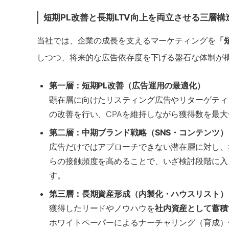
短期PL改善と長期LTV向上を両立させる三層構
当社では、企業の成長を支えるマーケティングを
「
しつつ、将来的な広告依存度を下げる盤石な体制が
第一層：短期PL改善（広告運用の最適化）
顕在層に向けたリスティング広告やリターゲティ
の改善を行い、CPAを維持しながら獲得数を最
第二層：中期ブランド戦略（SNS・コンテンツ）
広告だけではアプローチできない潜在層に対し、SNS（
らの接触頻度を高めることで、いざ検討段階に入
す。
第三層：長期資産形成（内製化・ハウスリスト）
獲得したリードやノウハウを
社内資産として蓄積
ホワイトペーパーによるナーチャリング（育成）